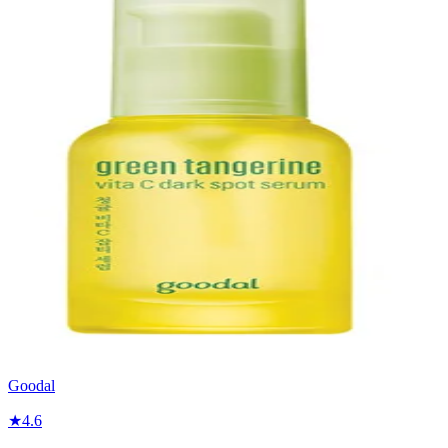
Goodal
★
4.6