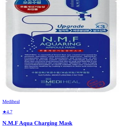
Mediheal
★
4.7
N.M.F Aqua Charging Mask